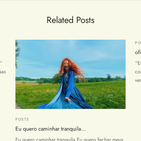
Related Posts
PO
of
o”
“E
sas
co
ve
POSTS
Eu quero caminhar tranquila…
Eu quero caminhar tranquila Eu quero fechar meus