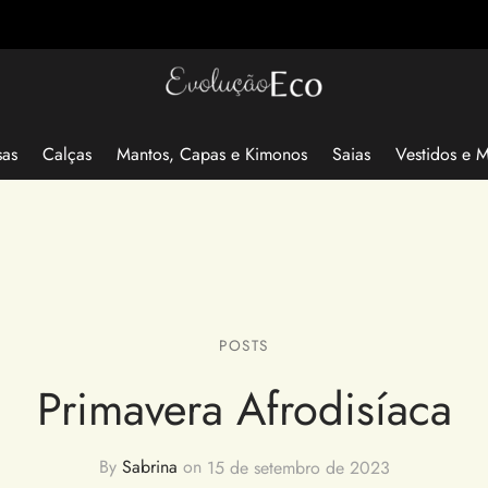
sas
Calças
Mantos, Capas e Kimonos
Saias
Vestidos e 
POSTS
Primavera Afrodisíaca
By
Sabrina
on
15 de setembro de 2023