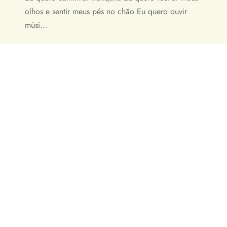
olhos e sentir meus pés no chão Eu quero ouvir
músi…
CONTATOS
A
te
(15) 99777-1947
 privacidade
ondições
contato@evolucaoeco.com.br