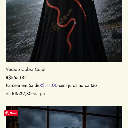
Vestido Cobra Coral
R$
555,00
Parcele em 5x de
R$
111,00
sem juros no cartão
ou
R$
532,80
via pix
Save