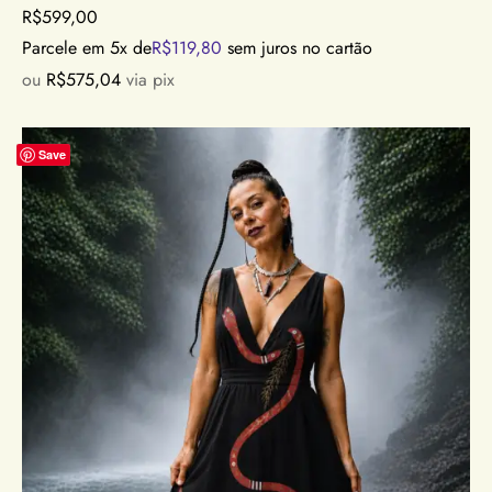
R$
599,00
Parcele em 5x de
R$
119,80
sem juros no cartão
ou
R$
575,04
via pix
Save