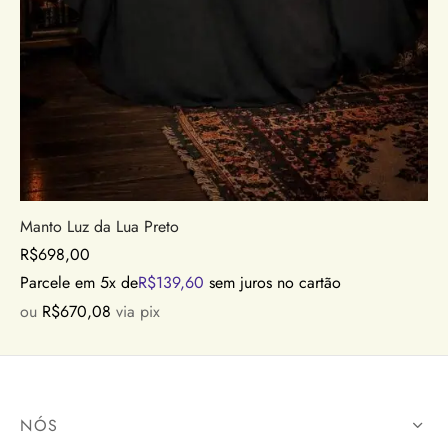
Manto Luz da Lua Preto
R$
698,00
Parcele em 5x de
R$
139,60
sem juros no cartão
ou
R$
670,08
via pix
NÓS