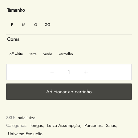
Tamanho
P
M
G
GG
Cores
off white
terra
verde
vermelho
Adicionar ao carrinho
SKU:
saia-luiza
Categorias:
longas
,
Luiza Assumpção
,
Parcerias
,
Saias
,
Universo Evolução