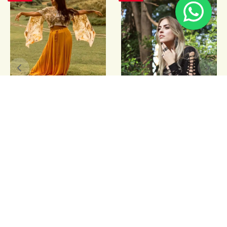
Blusa Mamona
R$
333,00
Parcele em 3x de
R$
111,00
sem juros no cartão
Top Darkness
ou
R$
319,68
via pix
R$
139,00
ou
R$
133,44
via pix