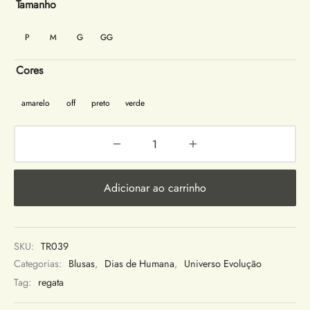
Tamanho
P
M
G
GG
Cores
amarelo
off
preto
verde
Adicionar ao carrinho
SKU:
TR039
Categorias:
Blusas
,
Dias de Humana
,
Universo Evolução
Tag:
regata