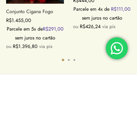
R$
444,00
Parcele em 4x de
R$
111,00
Conjunto Cigana Fogo
sem juros no cartão
R$
1.455,00
ou
R$
426,24
via pix
Parcele em 5x de
R$
291,00
sem juros no cartão
ou
R$
1.396,80
via pix
NÓS
SUPORTE
CONTATOS