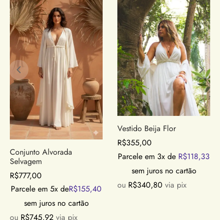
Vestido Beija Flor
R$
355,00
Conjunto Alvorada
Parcele em 3x de
R$
118,33
Selvagem
sem juros no cartão
R$
777,00
ou
R$
340,80
via pix
Parcele em 5x de
R$
155,40
sem juros no cartão
ou
R$
745,92
via pix