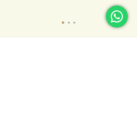
NÓS
SUPORTE
CONTATOS
(15) 99777-1947
contato@evolucaoeco.com.br