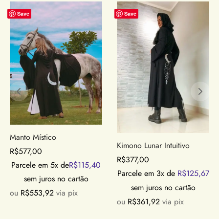
Save
Save
Manto Místico
Kimono Lunar Intuitivo
R$
577,00
R$
377,00
Parcele em 5x de
R$
115,40
Parcele em 3x de
R$
125,67
sem juros no cartão
sem juros no cartão
ou
R$
553,92
via pix
ou
R$
361,92
via pix