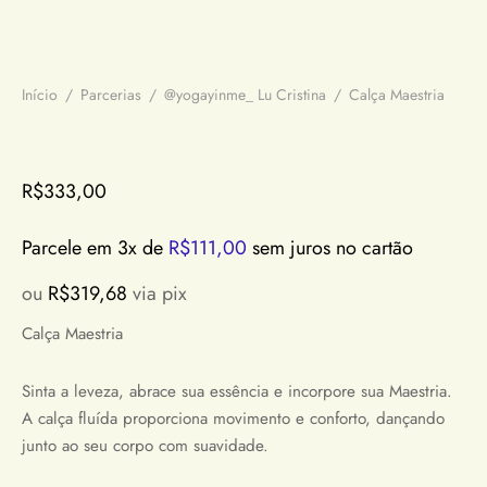
Gênero
a Assumpção
Dye
a Nataly
Início
/
Parcerias
/
@yogayinme_ Lu Cristina
/
Calça Maestria
 de Dois
YinMe
R$
333,00
Parcele em 3x de
R$
111,00
sem juros no cartão
ou
R$
319,68
via pix
Calça Maestria
Sinta a leveza, abrace sua essência e incorpore sua Maestria.
A calça fluída proporciona movimento e conforto, dançando
junto ao seu corpo com suavidade.