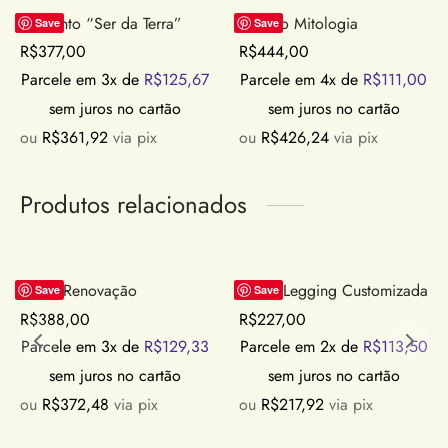
Conjunto “Ser da Terra”
Vestido Mitologia
Save
Save
R$
377,00
R$
444,00
Parcele em 3x de
R$
125,67
Parcele em 4x de
R$
111,00
sem juros no cartão
sem juros no cartão
ou
R$
361,92
via pix
ou
R$
426,24
via pix
Produtos relacionados
Saída Renovação
Calça Legging Customizada
Save
Save
R$
388,00
R$
227,00
Parcele em 3x de
R$
129,33
Parcele em 2x de
R$
113,50
sem juros no cartão
sem juros no cartão
ou
R$
372,48
via pix
ou
R$
217,92
via pix