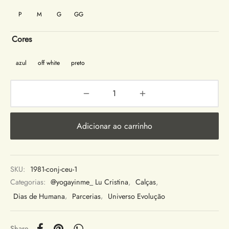
P
M
G
GG
Cores
azul
off white
preto
Adicionar ao carrinho
SKU:
1981-conj-ceu-1
Categorias:
@yogayinme_ Lu Cristina
,
Calças
,
Dias de Humana
,
Parcerias
,
Universo Evolução
Share